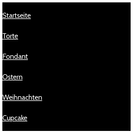
startseite
torte
fondant
ostern
weihnachten
cupcake