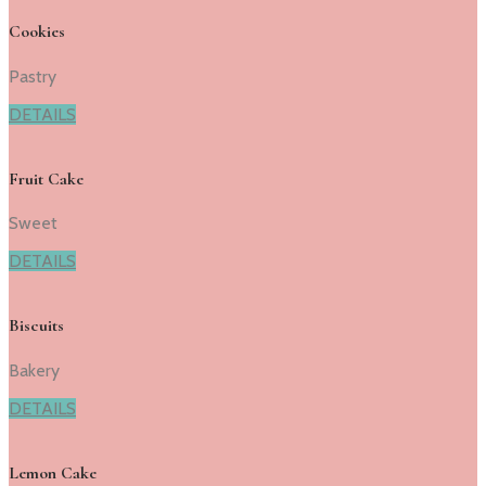
Cookies
Pastry
DETAILS
Fruit Cake
Sweet
DETAILS
Biscuits
Bakery
DETAILS
Lemon Cake