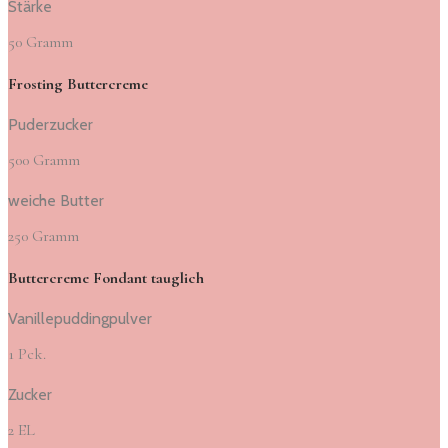
Stärke
50 Gramm
Frosting Buttercreme
Puderzucker
500 Gramm
weiche Butter
250 Gramm
Buttercreme Fondant tauglich
Vanillepuddingpulver
1 Pck.
Zucker
2 EL