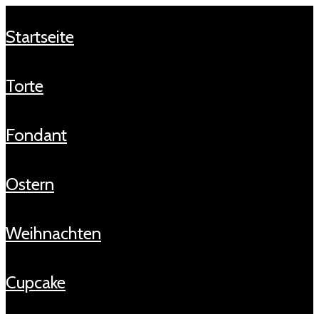
startseite
torte
fondant
ostern
weihnachten
cupcake