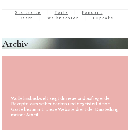
Startseite
Torte
Fondant
Ostern
Weihnachten
Cupcake
Archiv
Wollelinisbackwelt zeigt dir neue und aufregende
Rezepte zum selber backen und begeistert deine
Gäste bestimmt. Diese Website dient der Darstellung
meiner Arbeit.