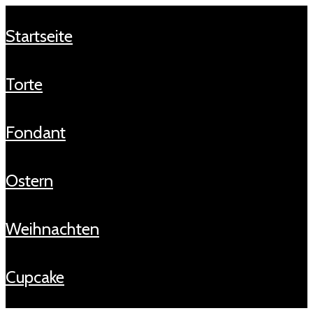
startseite
torte
fondant
ostern
weihnachten
cupcake